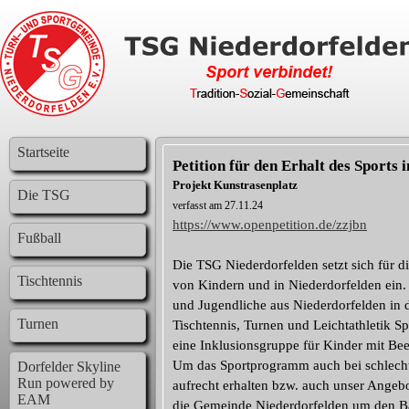
Startseite
Petition für den Erhalt des Sports 
Projekt Kunstrasenplatz
Die TSG
verfasst am 27.11.24
https://www.openpetition.de/zzjbn
Fußball
Die TSG Niederdorfelden setzt sich für d
Tischtennis
von Kindern und in Niederdorfelden ein.
und Jugendliche aus Niederdorfelden in 
Turnen
Tischtennis, Turnen und Leichtathletik S
eine Inklusionsgruppe für Kinder mit Bee
Um das Sportprogramm auch bei schlecht
Dorfelder Skyline
Run powered by
aufrecht erhalten bzw. auch unser Angebo
EAM
die Gemeinde Niederdorfelden um den Ba